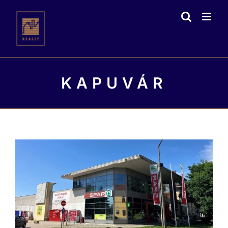
Kihagyás
KAPUVÁR